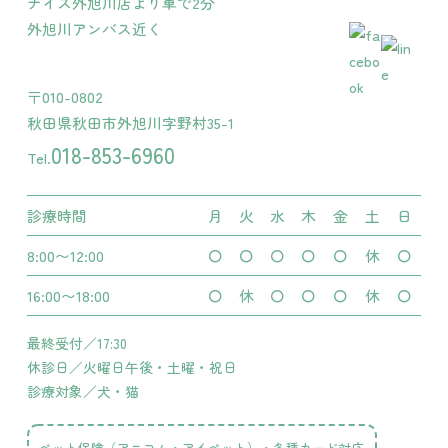
ナイス外旭川店より車で2分
外旭川アンバス近く
〒010-0802
秋田県秋田市外旭川字野村35-1
018-853-6960
Tel.
診療時間
月
火
水
木
金
土
日
8:00〜12:00
〇
〇
〇
〇
〇
休
〇
16:00〜18:00
〇
休
〇
〇
〇
休
〇
最終受付／17:30
休診日／火曜日午後・土曜・祝日
診療対象／犬・猫
ペット保険（アニコム・アイペット）・各種カード対応