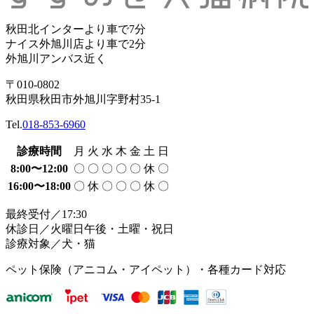
秋田北インターより車で7分
ナイス外旭川店より車で2分
外旭川アンバス近く
〒010-0802
秋田県秋田市外旭川字野村35-1
Tel.
018-853-6960
診療時間
月
火
水
木
金
土
日
8:00〜12:00
〇
〇
〇
〇
〇
休
〇
16:00〜18:00
〇
休
〇
〇
〇
休
〇
最終受付／17:30
休診日／火曜日午後・土曜・祝日
診療対象／犬・猫
ペット保険（アニコム・アイペット）・各種カード対応