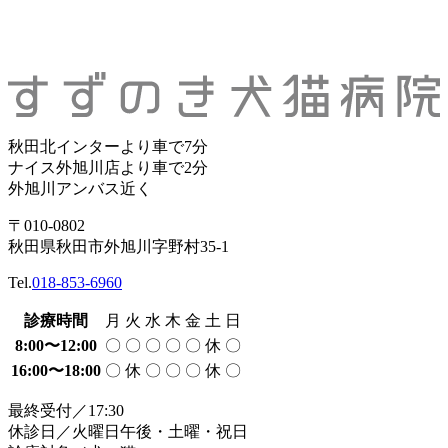
秋田北インターより車で7分
ナイス外旭川店より車で2分
外旭川アンバス近く
〒010-0802
秋田県秋田市外旭川字野村35-1
Tel.
018-853-6960
診療時間
月
火
水
木
金
土
日
8:00〜12:00
〇
〇
〇
〇
〇
休
〇
16:00〜18:00
〇
休
〇
〇
〇
休
〇
最終受付／17:30
休診日／火曜日午後・土曜・祝日