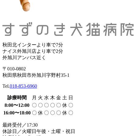
秋田北インターより車で7分
ナイス外旭川店より車で2分
外旭川アンバス近く
〒010-0802
秋田県秋田市外旭川字野村35-1
Tel.
018-853-6960
診療時間
月
火
水
木
金
土
日
8:00〜12:00
〇
〇
〇
〇
〇
休
〇
16:00〜18:00
〇
休
〇
〇
〇
休
〇
最終受付／17:30
休診日／火曜日午後・土曜・祝日