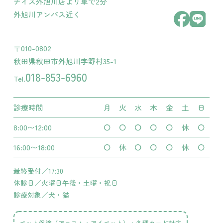
ナイス外旭川店より車で2分
外旭川アンバス近く
〒010-0802
秋田県秋田市外旭川字野村35-1
018-853-6960
Tel.
診療時間
月
火
水
木
金
土
日
8:00〜12:00
〇
〇
〇
〇
〇
休
〇
16:00〜18:00
〇
休
〇
〇
〇
休
〇
最終受付／17:30
休診日／火曜日午後・土曜・祝日
診療対象／犬・猫
ペット保険（アニコム・アイペット）・各種カード対応