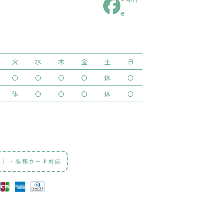
火
水
木
金
土
日
〇
〇
〇
〇
休
〇
休
〇
〇
〇
休
〇
ト）・各種カード対応