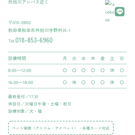
外旭川アンバス近く
〒010-0802
秋田県秋田市外旭川字野村35-1
018-853-6960
Tel.
診療時間
月
火
水
木
金
土
日
8:00〜12:00
〇
〇
〇
〇
〇
休
〇
16:00〜18:00
〇
休
〇
〇
〇
休
〇
最終受付／17:30
休診日／火曜日午後・土曜・祝日
診療対象／犬・猫
ペット保険（アニコム・アイペット）・各種カード対応