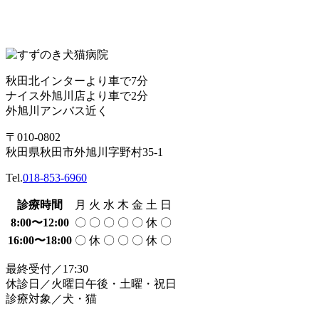
秋田北インターより車で7分
ナイス外旭川店より車で2分
外旭川アンバス近く
〒010-0802
秋田県秋田市外旭川字野村35-1
Tel.
018-853-6960
診療時間
月
火
水
木
金
土
日
8:00〜12:00
〇
〇
〇
〇
〇
休
〇
16:00〜18:00
〇
休
〇
〇
〇
休
〇
最終受付／17:30
休診日／火曜日午後・土曜・祝日
診療対象／犬・猫